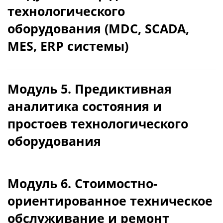
внедрение
технологического
Тема 3.2. Технологическая архитектура
оборудования (MDC, SCADA,
PdM-системы: данные, аналитика,
MES, ERP системы)
интеграция
Тема 4.1: Инфраструктура и протоколы
сбора данных промышленного
Модуль 5. Предиктивная
оборудования
аналитика состояния и
Тема 4.2: Интеграция данных в
простоев технологического
корпоративные системы (SCADA, MES,
оборудования
ERP) и подготовка для аналитики
Тема 5.1. Основы предиктивного
анализа на базе данных. Построение
Модуль 6. Стоимостно-
предиктивных моделей для
ориентированное техническое
диагностики отказов
обслуживание и ремонт