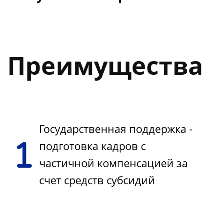
Тема 5.2. Анализ и прогнозирование
Тема 6.1. Методы расчета затрат на
производственных простоев
ТОиР и оценка экономической
эффективности
Преимущества
Итоговая аттестация
Государственная поддержка -
подготовка кадров с
частичной компенсацией за
счет средств субсидий