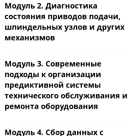
методы и пути диагностики
Модуль 2. Диагностика
технологического оборудования
состояния приводов подачи,
шпиндельных узлов и других
механизмов
Тема 2.1. Диагностика состояния
приводов
Модуль 3. Современные
Тема 2.2. Диагностика состояния
подходы к организации
шпиндельных узлов
предиктивной системы
Тема 2.3. Диагностика
технического обслуживания и
вспомогательного оборудования
ремонта оборудования
Промежуточная аттестация
Тема 3.1. Основы предиктивного
подхода (PdM): стратегия, экономика и
Модуль 4. Сбор данных с