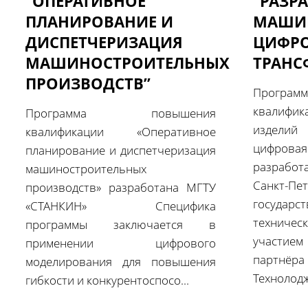
“ОПЕРАТИВНОЕ
“РАЗР
ПЛАНИРОВАНИЕ И
МАШИН
ДИСПЕТЧЕРИЗАЦИЯ
ЦИФР
МАШИНОСТРОИТЕЛЬНЫХ
ТРАНС
ПРОИЗВОДСТВ”
Прогр
квалиф
‎Программа повышения
издели
квалификации «Оперативное
цифров
планирование и диспетчеризация
разработ
машиностроительных
Санкт-Пе
производств» разработана МГТУ
госуда
«СТАНКИН» ‎ ‎Специфика
техниче
программы заключается в
участи
применении цифрового
партн
моделирования для повышения
Технолодж
гибкости и конкурентоспосо...