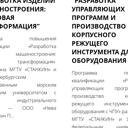
АБОТКА ИЗДЕЛИЙ
“РАЗРАБОТКА
ОСТРОЕНИЯ:
УПРАВЛЯЮЩИХ
ОВАЯ
ПРОГРАММ И
ФОРМАЦИЯ”
ПРОИЗВОДСТВО
КОРПУСНОГО
амма повышения
РЕЖУЩЕГО
икации «Разработка
ИНСТРУМЕНТА Д
й машиностроения:
ОБОРУДОВАНИЯ 
ая трансформация»
ана МГТУ «СТАНКИН» и
Программа пов
тербургским
квалификации «Раз
рственным морским
управляющих про
ским университетом с
производство кор
ем индустриального
режущего инструме
ёра — ООО «Нева
оборудования с ЧПУ» ра
и» П...
МГТУ «СТАНКИН» и У
федеральным униве