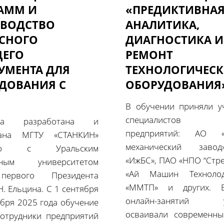
АММ И
«ПРЕДИКТИВНА
ВОДСТВО
АНАЛИТИКА,
СНОГО
ДИАГНОСТИКА И
ЕГО
РЕМОНТ
УМЕНТА ДЛЯ
ТЕХНОЛОГИЧЕС
ДОВАНИЯ С
ОБОРУДОВАНИЯ
В обучении приняли у
специалистов в
мма разработана и
предприятий: АО «
вана МГТУ «СТАНКИН»
механический заво
тно с Уральским
«ИжБС», ПАО «НПО “Стре
ьным университетом
«Ай Машин Техноло
первого Президента
«ММТП» и других. 
Н. Ельцина. С 1 сентября
онлайн-занятий уч
ября 2025 года обучение
осваивали современн
отрудники предприятий