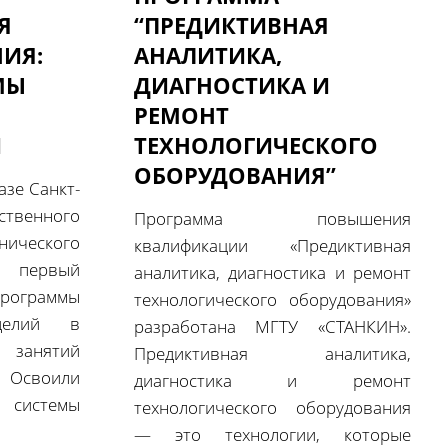
Я
“ПРЕДИКТИВНАЯ
ИЯ:
АНАЛИТИКА,
МЫ
ДИАГНОСТИКА И
РЕМОНТ
И
ТЕХНОЛОГИЧЕСКОГО
ОБОРУДОВАНИЯ”
азе Санкт-
ственного
Программа повышения
ческого
квалификации «Предиктивная
л первый
аналитика, диагностика и ремонт
раммы
технологического оборудования»
зделий в
разработана МГТУ «СТАНКИН».
занятий
Предиктивная аналитика,
своили
диагностика и ремонт
истемы
технологического оборудования
— это технологии, которые