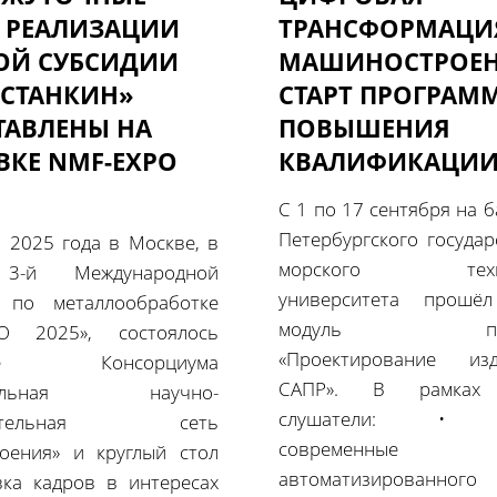
 РЕАЛИЗАЦИИ
ТРАНСФОРМАЦИ
ОЙ СУБСИДИИ
МАШИНОСТРОЕН
«СТАНКИН»
СТАРТ ПРОГРАМ
ТАВЛЕНЫ НА
ПОВЫШЕНИЯ
ВКЕ NMF-EXPO
КВАЛИФИКАЦИ
С 1 по 17 сентября на б
Петербургского государ
я 2025 года в Москве, в
морского техни
 3-й Международной
университета прошё
 по металлообработке
модуль прог
PO 2025», состоялось
«Проектирование и
ние Консорциума
САПР». В рамках 
нальная научно-
слушатели: • О
овательная сеть
современные с
роения» и круглый стол
автоматизированного
вка кадров в интересах