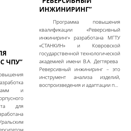
“РЕВЕРСИВНЫЙ
ИНЖИНИРИНГ”
‎ Программа повышения
квалификации «Реверсивный
инжиниринг» разработана МГТУ
«СТАНКИН» и Ковровской
ЛЯ
государственной технологической
С ЧПУ”
академией имени В.А. Дегтярева ‎
‎Реверсивный инжиниринг – это
ышения
инструмент анализа изделий,
работка
воспроизведения и адаптации п...
грамм и
пусного
нта для
зработана
ральским
рситетом