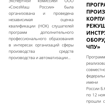
Экспертной комиссией ООО
ПРОГР
«СоюзМаш России» была
ПРОИЗ
организована и проведена
КОРПУ
независимая оценка
РЕЖУЩ
квалификации (НОК) слушателей
ИНСТР
программ дополнительного
профессионального образования
ОБОРУ
в интересах организаций сферы
ЧПУ»
производства средств
Програ
производства и автоматизации...
реализо
совмес
федерал
имени 
России Б.
по 12 но
прошли с