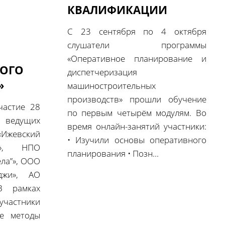
Я
КВАЛИФИКАЦИИ
С 23 сентября по 4 октября
слушатели программы
«Оперативное планирование и
КОГО
диспетчеризация
»
машиностроительных
производств» прошли обучение
частие 28
по первым четырём модулям. Во
едущих
время онлайн-занятий участники:
Ижевский
• Изучили основы оперативного
д», НПО
планирования • Позн...
ла”», ООО
джи», АО
В рамках
астники
ые методы