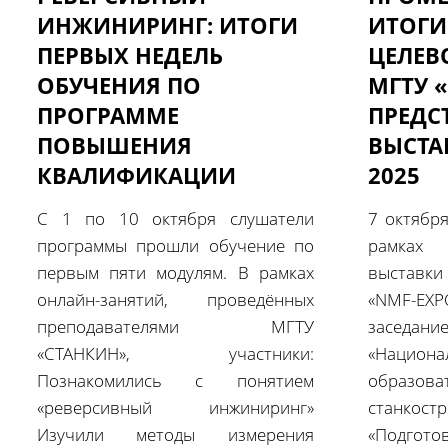
ИНЖИНИРИНГ: ИТОГИ
ИТОГИ
ПЕРВЫХ НЕДЕЛЬ
ЦЕЛЕВ
ОБУЧЕНИЯ ПО
МГТУ 
ПРОГРАММЕ
ПРЕДС
ПОВЫШЕНИЯ
ВЫСТА
КВАЛИФИКАЦИИ
2025
С 1 по 10 октября слушатели
7 октябр
программы прошли обучение по
рамках
первым пяти модулям. В рамках
выставки
онлайн-занятий, проведённых
«NMF-EX
преподавателями МГТУ
заседа
«СТАНКИН», участники:
«Нацио
Познакомились с понятием
образ
«реверсивный инжиниринг»
станкост
Изучили методы измерения
«Подгото